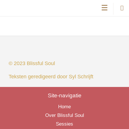
© 2023 Blissful Soul
Teksten geredigeerd door
Syl Schrijft
Site-navigatie
Home
Over Blissful Soul
Sessies